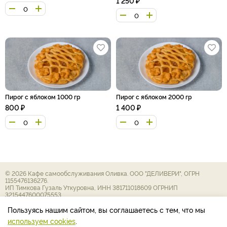
1 250
₽
Пирог с яблоком 1000 гр
Пирог с яблоком 2000 гр
800
₽
1 400
₽
© 2026 Кафе самообслуживания Оливка. ООО "ДЕЛИВЕРИ", ОГРН
1155476136276.
ИП Тимкова Гузаль Уткуровна, ИНН 381711018609 ОГРНИП
3215447600075553.
Политика конфиденциальности ООО "ДЕЛИВЕРИ"
Политика конфиденциальности ИП Тимкова Г.У.
Пользуясь нашим сайтом, вы соглашаетесь с тем, что мы
Файлы cookie
используем cookies
.