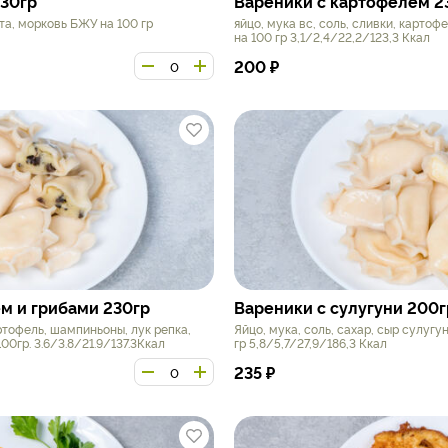
230гр
Вареники с картофелем 2
ста, морковь БЖУ на 100 гр
яйцо, мука вс, соль, сливки, карто
на 100 гр 3,1/2,4/22,2/123,3 Ккал
200
₽
м и грибами 230гр
Вареники с сулугуни 200г
артофель, шампиньоны, лук репка,
Яйцо, мука, соль, сахар, сыр сулугу
0гр. 3.6/3.8/21.9/137.3Ккал
гр 5,8/5,7/27,9/186,3 Ккал
235
₽