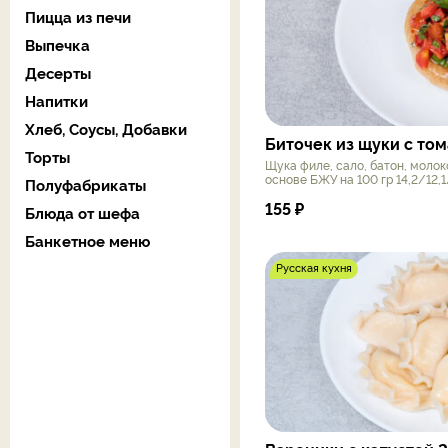
Пицца из печи
Выпечка
Десерты
Напитки
Хлеб, Соусы, Добавки
Биточек из щуки с то
Торты
Щука филе, сало, батон, молоко
основе БЖУ на 100 гр 14,2/12,
Полуфабрикаты
155
₽
Блюда от шефа
Банкетное меню
Русская кухня