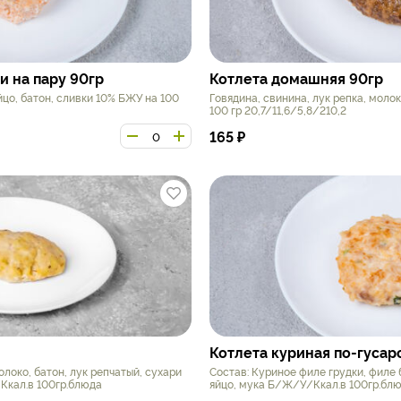
и на пару 90гр
Котлета домашняя 90гр
йцо, батон, сливки 10% БЖУ на 100
Говядина, свинина, лук репка, молок
100 гр 20,7/11,6/5,8/210,2
165
₽
Котлета куриная по-гусар
олоко, батон, лук репчатый, сухари
Состав: Куриное филе грудки, филе 
кал.в 100гр.блюда
яйцо, мука Б/Ж/У/Ккал.в 100гр.блю