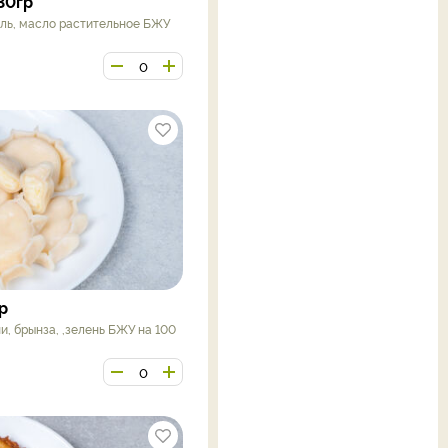
30гр
фель, масло растительное БЖУ
р
ни, брынза, ,зелень БЖУ на 100