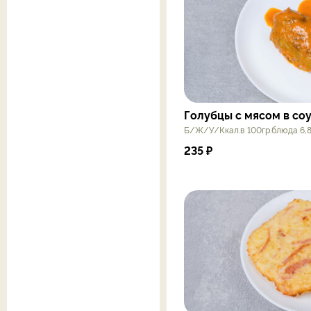
Голубцы с мясом в со
Б/Ж/У/Ккал.в 100гр.блюда 6,8
235
₽