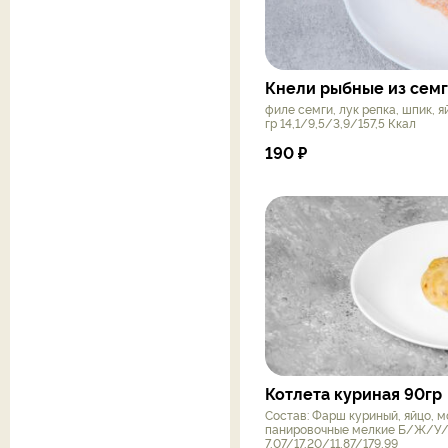
Кнели рыбные из семг
филе семги, лук репка, шпик, я
гр 14,1/9,5/3,9/157,5 Ккал
190
₽
Котлета куриная 90гр
Состав: Фарш куриный, яйцо, м
панировочные мелкие Б/Ж/У/К
7,07/17,20/11,87/179,99