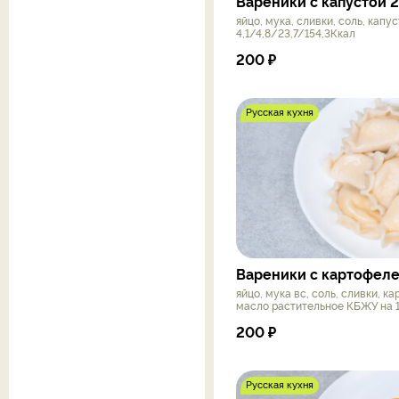
Вареники с капустой 
яйцо, мука, сливки, соль, капу
4,1/4,8/23,7/154,3Ккал
200
₽
Русская кухня
Вареники с картофеле
яйцо, мука вс, соль, сливки, к
масло растительное КБЖУ на 10
200
₽
Русская кухня