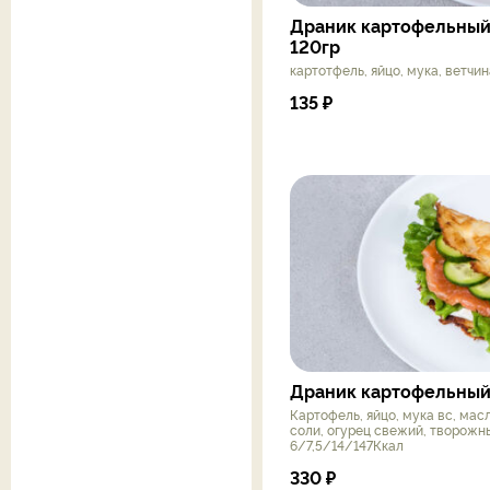
Драник картофельный
120гр
картотфель, яйцо, мука, ветчин
135
₽
Драник картофельный 
Картофель, яйцо, мука вс, мас
соли, огурец свежий, творожн
6/7,5/14/147Ккал
330
₽