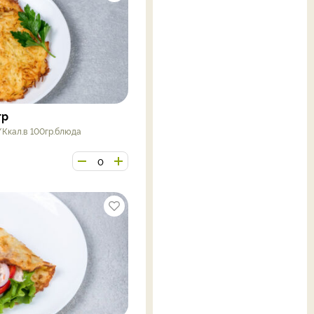
гр
/Ккал.в 100гр.блюда