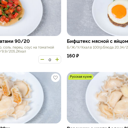
матами 90/20
Бифштекс мясной с яйцо
, соль, перец, соус на томатной
Б/Ж/У/Ккал.в 100гр.блюда 20,34/21
1/9,9/205,2Ккал
160
₽
Русская кухня