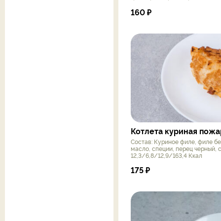
160
₽
Котлета куриная пожа
Состав: Куриное филе, филе бед
масло, специи, перец черный, 
12,3/6,8/12,9/163,4 Ккал
175
₽