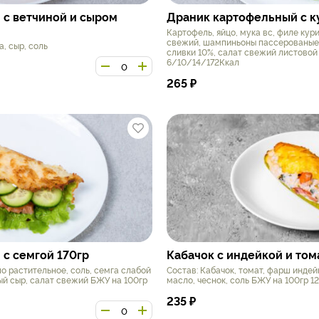
 с ветчиной и сыром
Драник картофельный с к
Картофель, яйцо, мука вс, филе кур
свежий, шампиньоны пассерованые,
а, сыр, соль
сливки 10%, салат свежий листово
6/10/14/172Ккал
265
₽
с семгой 170гр
Кабачок с индейкой и том
ло растительное, соль, семга слабой
Состав: Кабачок, томат, фарш индей
ый сыр, салат свежий БЖУ на 100гр
масло, чеснок, соль БЖУ на 100гр 1
235
₽