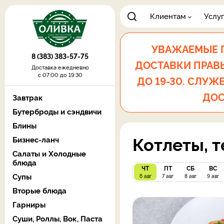
Клиентам
Услу
УВАЖАЕМЫЕ Г
8 (383) 383-57-75
ДОСТАВКИ ПРАВЫЙ
Доставка ежедневно
с 07:00 до 19:30
ДО 19-30. СЛУЖБ
ДОС
Завтрак
Бутерброды и сэндвичи
Блины
Котлеты, т
Бизнес-ланч
Салаты и Холодные
блюда
ЧТ
ПТ
СБ
ВС
Супы
6 авг
7 авг
8 авг
9 авг
Вторые блюда
Гарниры
Суши, Роллы, Вок, Паста