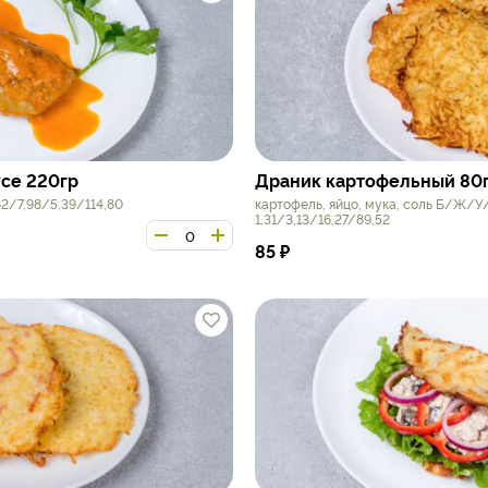
усе 220гр
Драник картофельный 80
2/7,98/5,39/114,80
картофель, яйцо, мука, соль Б/Ж/У
1,31/3,13/16,27/89,52
85
₽