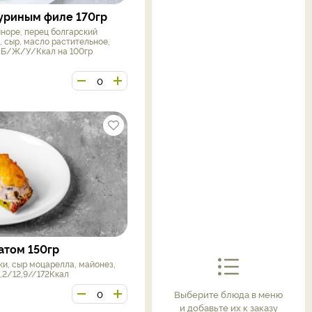
уриным филе 170гр
иноре, перец болгарский
 сыр, масло растительное,
й Б/Ж/У/Ккал на 100гр
атом 150гр
ки, сыр моцарелла, майонез,
2,2/12,9//172Ккал
Выберите блюда в меню
и добавьте их к заказу