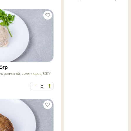
0гр
лук репчатый, соль, перец БЖУ