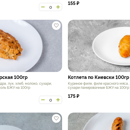
155
₽
рская 100гр
Котлета по Киевски 100гр
ра, лук, хлеб, молоко, сухари,
Куриное филе, филе красного мяса, 
соль БЖУ на 100гр
сухари панировачные БЖУ на 100гр 1
175
₽