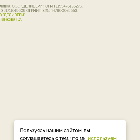
ивка. ООО "ДЕЛИВЕРИ", ОГРН 1155476136276.
Н 381711018609 ОГРНИП 3215447600075553.
О "ДЕЛИВЕРИ"
имкова Г.У.
Пользуясь нашим сайтом, вы
соглашаетесь с тем, что мы
используем