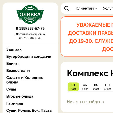
Клиентам
Услу
УВАЖАЕМЫЕ Г
8 (383) 383-57-75
ДОСТАВКИ ПРАВЫЙ
Доставка ежедневно
с 07:00 до 19:30
ДО 19-30. СЛУЖБ
ДОС
Завтрак
Бутерброды и сэндвичи
Блины
Комплекс 
Бизнес-ланч
Салаты и Холодные
блюда
ПТ
СБ
ВС
ПН
Супы
7 авг
8 авг
9 авг
10 авг
Вторые блюда
Ничего не найдено
Гарниры
Суши, Роллы, Вок, Паста