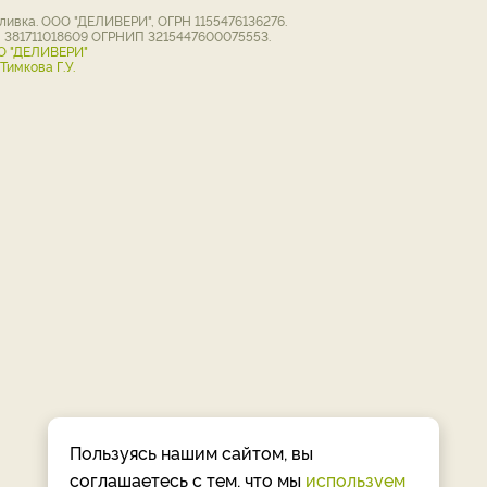
ивка. ООО "ДЕЛИВЕРИ", ОГРН 1155476136276.
Н 381711018609 ОГРНИП 3215447600075553.
О "ДЕЛИВЕРИ"
имкова Г.У.
Пользуясь нашим сайтом, вы
соглашаетесь с тем, что мы
используем