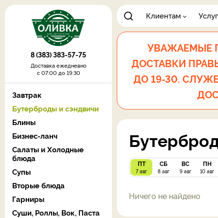
Клиентам
Услу
УВАЖАЕМЫЕ Г
8 (383) 383-57-75
ДОСТАВКИ ПРАВЫЙ
Доставка ежедневно
с 07:00 до 19:30
ДО 19-30. СЛУЖБ
ДОС
Завтрак
Бутерброды и сэндвичи
Блины
Бутербро
Бизнес-ланч
Салаты и Холодные
блюда
ПТ
СБ
ВС
ПН
Супы
7 авг
8 авг
9 авг
10 авг
Вторые блюда
Ничего не найдено
Гарниры
Суши, Роллы, Вок, Паста